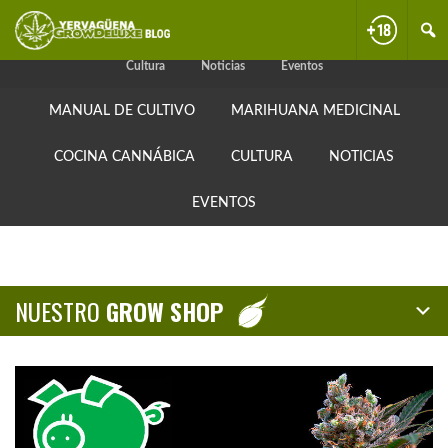
Skip
Skip
Skip
Manual de cultivo
Marihuana medicinal
Cocina cannábica
to
to
to
primary
content
primary
Cultura
Noticias
Eventos
navigation
sidebar
MANUAL DE CULTIVO
MARIHUANA MEDICINAL
COCINA CANNÁBICA
CULTURA
NOTICIAS
EVENTOS
NUESTRO
GROW SHOP