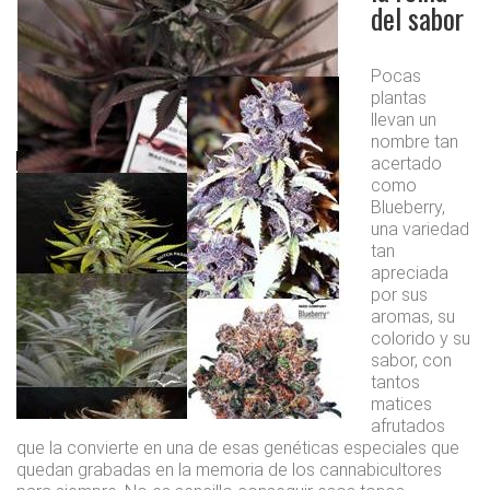
del sabor
Pocas
plantas
llevan un
nombre tan
acertado
como
Blueberry,
una variedad
tan
apreciada
por sus
aromas, su
colorido y su
sabor, con
tantos
matices
afrutados
que la convierte en una de esas genéticas especiales que
quedan grabadas en la memoria de los cannabicultores