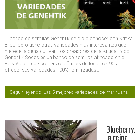
El banco de semillas Genehtik se dio a conocer con Kritikal
Bilbo, pero tiene otras variedades muy interesantes que
merece la pena cultivar. Los creadores de la Kritical Bilbo
Genehtik Seeds es un banco de semillas afincado en el
País Vasco que comenzó a finales de los años 90 a
ofrecer sus variedades 100% feminizadas…
Seguir leyendo ‘Las 5 mejores variedades de marihuana
de Genehtik’
Blueberry,
la reina