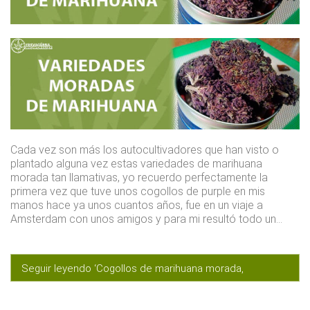
Cada vez son más los autocultivadores que han visto o
plantado alguna vez estas variedades de marihuana
morada tan llamativas, yo recuerdo perfectamente la
primera vez que tuve unos cogollos de purple en mis
manos hace ya unos cuantos años, fue en un viaje a
Amsterdam con unos amigos y para mi resultó todo un…
Seguir leyendo ‘Cogollos de marihuana morada,
¡variedades purple que no conocías!’