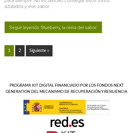
para siempre. No es sencillo conseguir esos tonos
azulados y ese sabor…
Seguir leyendo ‘Blueberry, la reina del sabor’
Page
1
Page
2
Siguiente »
PROGRAMA KIT DIGITAL FINANCIADO POR LOS FONDOS NEXT
GENERATION DEL MECANISMO DE RECUPERACIÓN Y RESILIENCIA