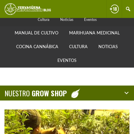
Skip
Skip
Skip
Manual de cultivo
Marihuana medicinal
Cocina cannábica
to
to
to
primary
content
primary
Cultura
Noticias
Eventos
navigation
sidebar
MANUAL DE CULTIVO
MARIHUANA MEDICINAL
COCINA CANNÁBICA
CULTURA
NOTICIAS
EVENTOS
NUESTRO
GROW SHOP