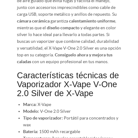
de aire guiado que evita fugas y facilita el manejo,
junto con accesorios imprescindibles como cable de
carga USB, soporte metálico y anillos de repuesto. Su
cámara cerámica
garantiza
calentamiento uniforme
,
mientras que el
diseño compacto
y elegante en color
silver lo hace ideal para llevarlo a todas partes. Si
buscas un vaporizer que combine calidad, durabilidad
y versatilidad, el X-Vape V-One 2.0 Silver es una opción
top en su categoría.
Consíguelo ahora y mejora tus
caladas
con un equipo profesional en tus manos.
Características técnicas de
Vaporizador X-Vape V-One
2.0 Silver de X-Vape
Marca:
X-Vape
Modelo:
V-One 2.0 Silver
Tipo de vaporizador:
Portátil para concentrados y
wax
Batería:
1500 mAh recargable