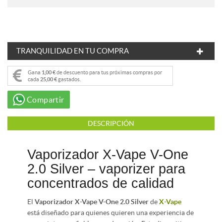
TRANQUILIDAD EN TU COMPRA
Gana
1,00 €
de descuento para tus próximas compras por
cada
25,00 €
gastados.
Compartir
DESCRIPCIÓN
Vaporizador X-Vape V-One
2.0 Silver – vaporizer para
concentrados de calidad
El
Vaporizador X-Vape V-One 2.0 Silver
de
X-Vape
está diseñado para quienes quieren una experiencia de