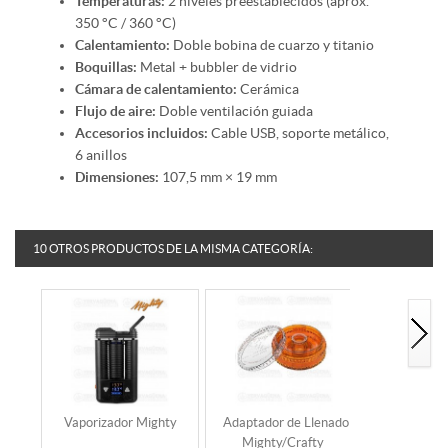
Temperaturas:
2 niveles preestablecidos (aprox.
350 °C / 360 °C)
Calentamiento:
Doble bobina de cuarzo y titanio
Boquillas:
Metal + bubbler de vidrio
Cámara de calentamiento:
Cerámica
Flujo de aire:
Doble ventilación guiada
Accesorios incluidos:
Cable USB, soporte metálico,
6 anillos
Dimensiones:
107,5 mm × 19 mm
10 OTROS PRODUCTOS DE LA MISMA CATEGORÍA:
Vaporizador Mighty
Adaptador de Llenado
Cargad
Mighty/Crafty
Vaporizad