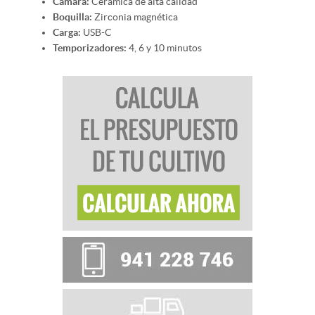
Cámara:
Cerámica de alta calidad
Boquilla:
Zirconia magnética
Carga:
USB-C
Temporizadores:
4, 6 y 10 minutos