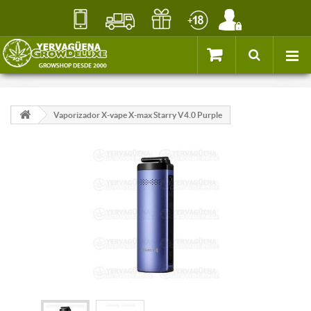
Vaporizador X-vape X-max Starry V4.0 Purple