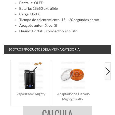
Pantalla:
OLED
Batería:
18650 extraíble
Carga:
USB-C
Tiempo de calentamiento:
15 – 20 segundos aprox.
Apagado automático:
Sí
Diseño:
Portátil, compacto y robusto
10 OTROS PRODUCTOS DE LA MISMA CATEGORÍA:
Vaporizador Mighty
Adaptador de Llenado
Cargad
Mighty/Crafty
Vaporizad