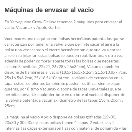
Máquinas de envasar al vacio
En Yervaguena Grow Deluxe tenemos 2 máquinas para envasar al
vacío, Vacumax y Apolo Garhe.
Vacumax es una maquina con bolsas herméticas patentadas que se
caracterizan por tener una válvula que permite sacar el aire a la
bolsa una vez cerrado el cierre hermético sin que vuelva a entrar
aire en su interior, estas bolsas se pueden reutilizar una y otra vez
además de poder comprar aparte todas las bolsas que necesites,
existen 3 medidas (22x21, 26x28 y 26x34cm), Vacumax también
dispone de fiambreras al vacío (18.5x16x5x6.2cm, 21.5x13.8x7.7cm,
25x16.5x6.2cm, 25x16.5x10cm) con la válvula de extracción en la
tapa, estos recipientes también se pueden reutilizar siempre que
quieras, por último Vacumax dispone de tapas universales que te
permite convertir cualquier bote en un bote al vacío al disponer de
la valvula patentada vacumax (diámetro de las tapas 13cm, 20cm y
25cm).
La máquina al vacío Apolo dispone de bolsas gofradas (15x30,
20x30 y 30x40cm), estas bolsas tienen 4 capas, 2 externas y 2
internas, las capas externas son lisas con material de poliamida y las