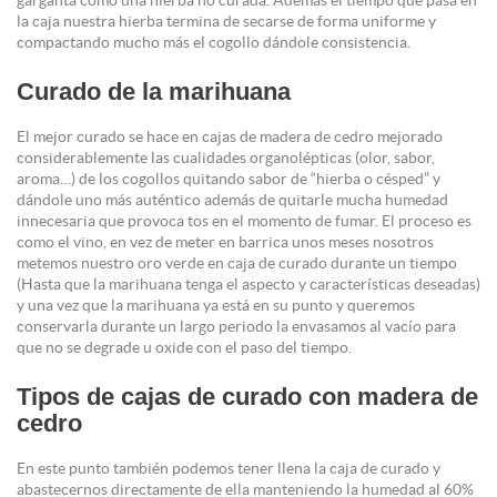
garganta como una hierba no curada. Además el tiempo que pasa en
la caja nuestra hierba termina de secarse de forma uniforme y
compactando mucho más el cogollo dándole consistencia.
Curado de la marihuana
El mejor curado se hace en cajas de madera de cedro mejorado
considerablemente las cualidades organolépticas (olor, sabor,
aroma…) de los cogollos quitando sabor de “hierba o césped” y
dándole uno más auténtico además de quitarle mucha humedad
innecesaria que provoca tos en el momento de fumar. El proceso es
como el vino, en vez de meter en barrica unos meses nosotros
metemos nuestro oro verde en caja de curado durante un tiempo
(Hasta que la marihuana tenga el aspecto y características deseadas)
y una vez que la marihuana ya está en su punto y queremos
conservarla durante un largo periodo la envasamos al vacío para
que no se degrade u oxide con el paso del tiempo.
Tipos de cajas de curado con madera de
cedro
En este punto también podemos tener llena la caja de curado y
abastecernos directamente de ella manteniendo la humedad al 60%