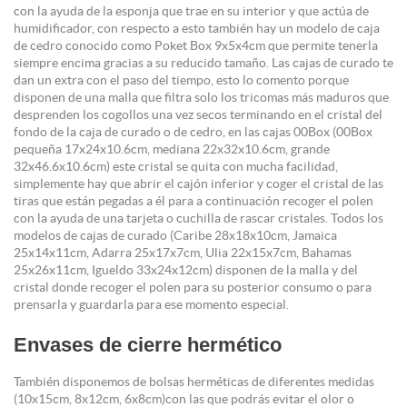
con la ayuda de la esponja que trae en su interior y que actúa de
humidificador, con respecto a esto también hay un modelo de caja
de cedro conocido como Poket Box 9x5x4cm que permite tenerla
siempre encima gracias a su reducido tamaño. Las cajas de curado te
dan un extra con el paso del tiempo, esto lo comento porque
disponen de una malla que filtra solo los tricomas más maduros que
desprenden los cogollos una vez secos terminando en el cristal del
fondo de la caja de curado o de cedro, en las cajas 00Box (00Box
pequeña 17x24x10.6cm, mediana 22x32x10.6cm, grande
32x46.6x10.6cm) este cristal se quita con mucha facilidad,
simplemente hay que abrir el cajón inferior y coger el cristal de las
tiras que están pegadas a él para a continuación recoger el polen
con la ayuda de una tarjeta o cuchilla de rascar cristales. Todos los
modelos de cajas de curado (Caribe 28x18x10cm, Jamaica
25x14x11cm, Adarra 25x17x7cm, Ulia 22x15x7cm, Bahamas
25x26x11cm, Igueldo 33x24x12cm) disponen de la malla y del
cristal donde recoger el polen para su posterior consumo o para
prensarla y guardarla para ese momento especial.
Envases de cierre hermético
También disponemos de bolsas herméticas de diferentes medidas
(10x15cm, 8x12cm, 6x8cm)con las que podrás evitar el olor o