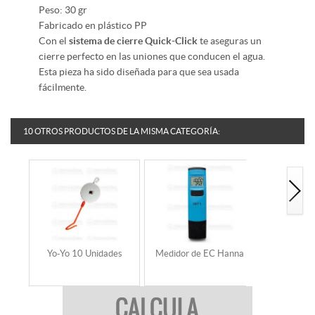
Peso: 30 gr
Fabricado en plástico PP
Con el
sistema de cierre Quick-Click
te aseguras un
cierre perfecto en las uniones que conducen el agua.
Esta pieza ha sido diseñada para que sea usada
fácilmente.
10 OTROS PRODUCTOS DE LA MISMA CATEGORÍA:
Yo-Yo 10 Unidades
Medidor de EC Hanna
Medidor d