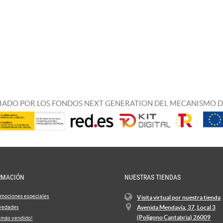
IADO POR LOS FONDOS NEXT GENERATION DEL MECANISMO D
RMACIÓN
NUESTRAS TIENDAS
mociones especiales
Visita virtual por nuestra tienda
vedades
Avenida Mendavía, 37, Local 3
(Polígono Cantabria) 26009
 más vendido!