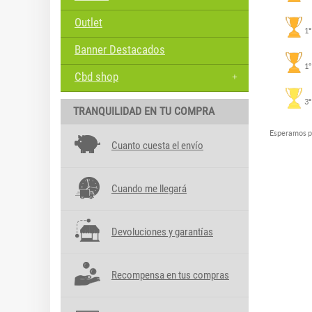
Outlet
1º
Banner Destacados
1º
Cbd shop
3º
TRANQUILIDAD EN TU COMPRA
Esperamos po
Cuanto cuesta el envío
Cuando me llegará
Devoluciones y garantías
Recompensa en tus compras