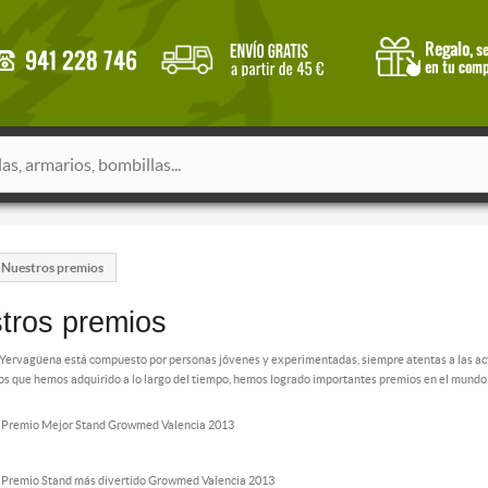
Nuestros premios
tros premios
 Yervagüena está compuesto por personas jóvenes y experimentadas, siempre atentas a las act
s que hemos adquirido a lo largo del tiempo, hemos logrado importantes premios en el mundo 
 Premio Mejor Stand Growmed Valencia 2013
 Premio Stand más divertido Growmed Valencia 2013