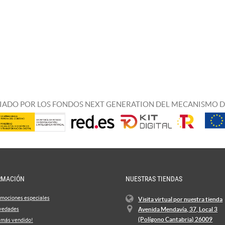
IADO POR LOS FONDOS NEXT GENERATION DEL MECANISMO D
RMACIÓN
NUESTRAS TIENDAS
mociones especiales
Visita virtual por nuestra tienda
vedades
Avenida Mendavía, 37, Local 3
(Polígono Cantabria) 26009
 más vendido!