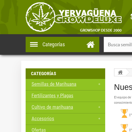
Categorías
CATEGORÍAS
Semillas de Marihuana
Nues
Fertilizantes y Plagas
El equipo de
conocimiento
Cultivo de marihuana
1º
Accesorios
Ofertas
1º