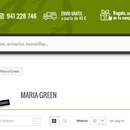
Maria Green
MARIA GREEN
r defecto
Mostrar
12
por página