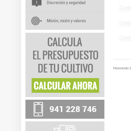
Discreción y seguridad
Misión, visión y valores
Mostrando 13