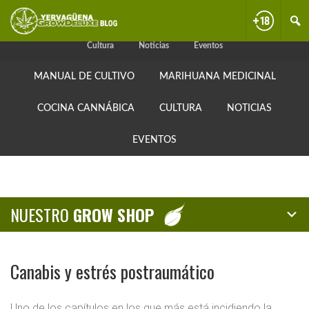
Skip
Skip
Skip
Manual de cultivo
Marihuana medicinal
Cocina cannábica
to
to
to
primary
content
primary
Cultura
Noticias
Eventos
navigation
sidebar
MANUAL DE CULTIVO
MARIHUANA MEDICINAL
COCINA CANNÁBICA
CULTURA
NOTICIAS
EVENTOS
NUESTRO
GROW SHOP
Canabis y estrés postraumático
Uno de los capítulos en los que más está incidiendo la