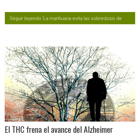
Seguir leyendo ‘La marihuana evita las sobredosis de
analgésicos’
El THC frena el avance del Alzheimer