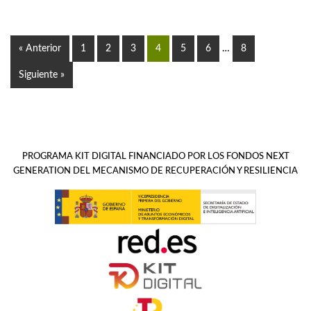
y alcohol cannábico’
« Anterior
Page
1
Page
2
Page
3
Page
4
Page
5
Page
6
…
Page
8
Siguiente »
PROGRAMA KIT DIGITAL FINANCIADO POR LOS FONDOS NEXT
GENERATION DEL MECANISMO DE RECUPERACIÓN Y RESILIENCIA