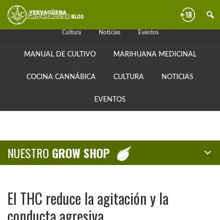
Skip
Skip
Skip
Manual de cultivo
Marihuana medicinal
Cocina cannábica
to
to
to
primary
content
primary
Cultura
Noticias
Eventos
navigation
sidebar
MANUAL DE CULTIVO
MARIHUANA MEDICINAL
COCINA CANNÁBICA
CULTURA
NOTICIAS
EVENTOS
NUESTRO
GROW SHOP
El THC reduce la agitación y la
conducta agresiva