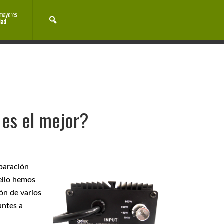
Cocina cannábica
Cultura
Noticias
Eventos
EVENTOS
 es el mejor?
paración
 ello hemos
ón de varios
antes a