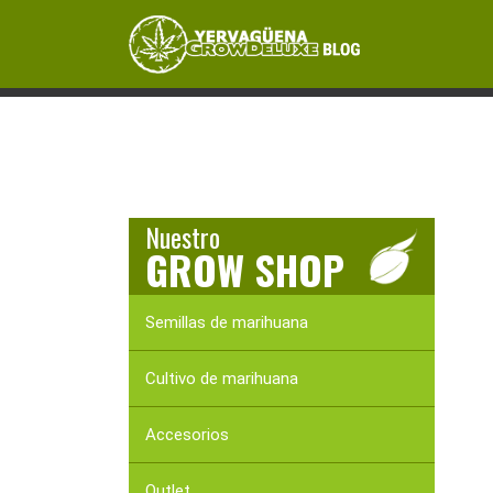
Skip
Skip
Skip
to
to
to
primary
content
primary
MANUAL DE CULTIVO
MARIHUANA MEDIC
navigation
sidebar
Nuestro
GROW SHOP
Semillas de marihuana
Cultivo de marihuana
Accesorios
Outlet