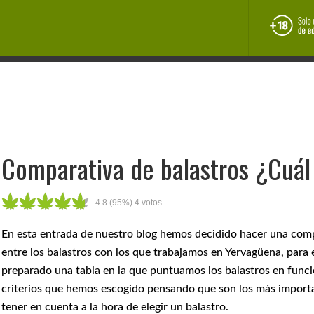
Manual de cultivo
Marihuana medicinal
INAL
COCINA CANNÁBICA
CULTURA
NOTICIAS
Comparativa de balastros ¿Cuál
4.8
(95%)
4
votos
En esta entrada de nuestro blog hemos decidido hacer una com
entre los balastros con los que trabajamos en Yervagüena, para
preparado una tabla en la que puntuamos los balastros en funci
criterios que hemos escogido pensando que son los más import
tener en cuenta a la hora de elegir un balastro.