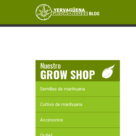
Skip
Skip
Skip
to
to
to
primary
content
primary
MANUAL DE CULTIVO
MARIHUANA MEDIC
navigation
sidebar
Nuestro
GROW SHOP
Semillas de marihuana
Cultivo de marihuana
Accesorios
Outlet