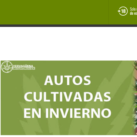
Manual de cultivo
Marihuana medicinal
INAL
COCINA CANNÁBICA
CULTURA
NOTICIAS