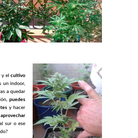
r
y el
cultivo
s un indoor,
vas a quedar
ión,
puedes
ntes
y hacer
o
aprovechar
l sur o ese
ado?