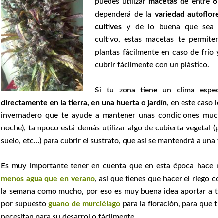
puedes utilizar
macetas
de entre
6
dependerá de la
variedad autoflor
cultives
y de lo buena que sea 
cultivo, estas macetas te permite
plantas fácilmente en caso de frío
cubrir fácilmente con un plástico.
Si tu zona tiene un clima espec
directamente en la tierra, en una huerta o jardín
, en este caso 
invernadero que te ayude a mantener unas condiciones much
noche), tampoco está demás utilizar algo de cubierta vegetal (p
suelo, etc…) para cubrir el sustrato, que así se mantendrá a un
Es muy importante tener en cuenta que en esta época hace 
menos agua que en verano
, así que tienes que hacer el riego
la semana como mucho, por eso es muy buena idea aportar a t
por supuesto
guano de murciélago
para la floración, para que 
necesitan para su desarrollo fácilmente.