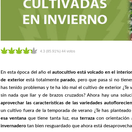
4.3
(85.91%)
44
votos
En esta época del año el
autocultivo está volcado en el interio
de exterior
está totalmente
parado
, pero que pasa si no tiene
has tenido problemas y te ha ido mal el cultivo de exterior ¿Te 
sin nada que liar y de brazos cruzados? Ahora hay una soluc
aprovechar las características de las variedades autoflorecie
un cultivo fuera de la temporada de verano ¿Te has plantead
esa ventana
que tiene tanta luz, esa
terraza
con orientación a
invernadero
tan bien resguardado que ahora está desaprovech