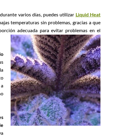
durante varios días, puedes utilizar
Liquid Heat
 bajas temperaturas sin problemas, gracias a que
oporción adecua
da para evitar problemas en el
do
us
la
to
 a
no
es
de
ya