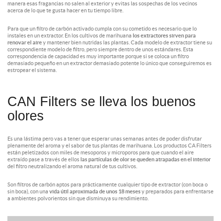
manera esas fragancias no salen al exterior y evitas las sospechas de los vecinos
acerca de lo que te gusta hacer en tu tiempo libre.
Para que un filtro de carbón activado cumpla con su cometido es necesario que lo
instales en un extractor. En los cultivos de marihuana
los extractores sirven para
renovar el aire
y mantener bien nutridas las plantas. Cada modelo de extractor tiene su
correspondiente modelo de filtro, pero siempre dentro de unos estándares. Esta
correspondencia de capacidad es muy importante porque si se coloca un filtro
demasiado pequeño en un extractor demasiado potente lo único que conseguiremos es
estropear el sistema.
CAN Filters se lleva los buenos
olores
Es una lástima pero vas a tener que esperar unas semanas antes de poder disfrutar
plenamente del aroma y el sabor de tus plantas de marihuana. Los productos CA Filters
están peletizados con miles de mesoporos y microporos para que cuando el aire
extraído pase a través de ellos
las partículas de olor se queden atrapadas en el interior
del filtro neutralizando el aroma natural de tus cultivos.
Son filtros de carbón aptos para prácticamente cualquier tipo de extractor (con boca o
sin boca), con una
vida útil aproximada de unos 18 meses
y preparados para enfrentarse
a ambientes polvorientos sin que disminuya su rendimiento.