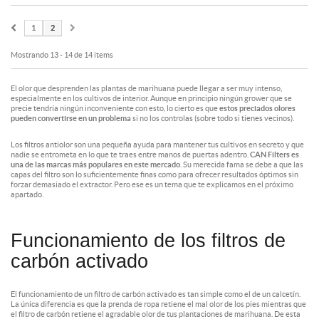
1
2
Mostrando 13 - 14 de 14 items
El olor que desprenden las plantas de marihuana puede llegar a ser muy intenso,
especialmente en los cultivos de interior. Aunque en principio ningún
grower
que se
precie tendría ningún inconveniente con esto, lo cierto es que
estos preciados olores
pueden convertirse en un problema
si no los controlas (sobre todo si tienes vecinos).
Los filtros antiolor son una pequeña ayuda para mantener tus cultivos en secreto y que
nadie se entrometa en lo que te traes entre manos de puertas adentro.
CAN Filters es
una de las marcas más populares en este mercado
. Su merecida fama se debe a que las
capas del filtro son lo suficientemente finas como para ofrecer resultados óptimos sin
forzar demasiado el extractor. Pero ese es un tema que te explicamos en el próximo
apartado.
Funcionamiento de los filtros de
carbón activado
El funcionamiento de un filtro de carbón activado es tan simple como el de un calcetín.
La única diferencia es que la prenda de ropa retiene el mal olor de los pies mientras que
el filtro de carbón retiene el agradable olor de tus plantaciones de marihuana. De esta